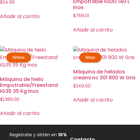
Empotrable IGDO 140 L
$
34.99
Inox
Añadir al carrito
$
769.01
Añadir al carrito
iGlace
Ninja
Máquina de helados
creami nc 301 800 W Gris
Máquina de hielo
Empotrable/Freestand
$
349.00
IG35 35 Kg Inox
Añadir al carrito
$
1,389.00
Añadir al carrito
Registrate y obtén en
10%
Contacto