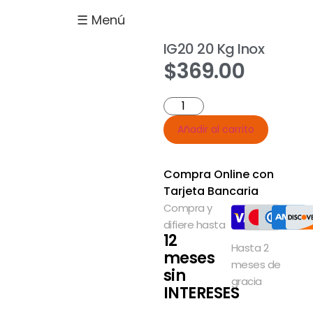
☰ Menú
Máquina de hielo
Acero inoxidable
IG20 20 Kg Inox
$
369.00
Añadir al carrito
Compra Online con
Tarjeta Bancaria
Compra y
difiere hasta
12
Hasta 2
meses
meses de
sin
gracia
INTERESES