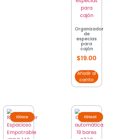
Organizador
de
especias
para
cajón
$
19.00
Añadir al
carrito
iGlace
HiHeat