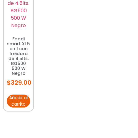
Foodi
smart Xl 5
en 1 con
freidora
de 4.5lts.
BG500
500 W
Negro
$
329.00
Añadir al
carrito