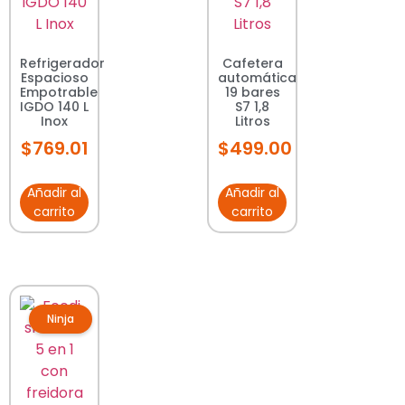
Refrigerador
Cafetera
Espacioso
automática
Empotrable
19 bares
IGDO 140 L
S7 1,8
Inox
Litros
$
769.01
$
499.00
Añadir al
Añadir al
carrito
carrito
Ninja