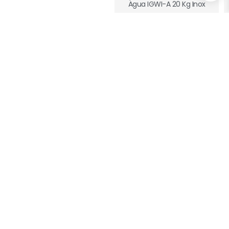
Agua IGWI-A 20 Kg Inox
$
549.00
Añadir al carrito
iGlace
Máquina de hielo
Empotrable/Freestand IG36
36 Kg Inox
$
1,709.00
Añadir al carrito