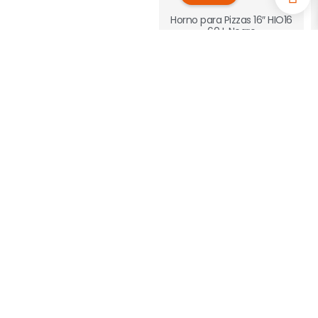
Horno para Pizzas 16″ HIO16
60 L Negro
$
699.00
Añadir al carrito
iGlace
Máquina de hielo 20
Dispensador de Agua IGWI
20 Kg Inox
$
599.00
Añadir al carrito