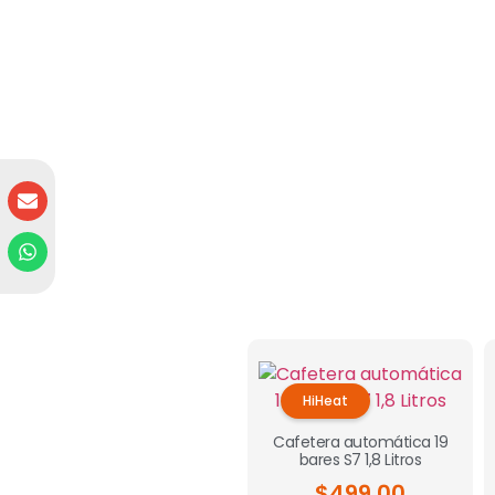
HiHeat
Cafetera automática 19
bares S7 1,8 Litros
$
499.00