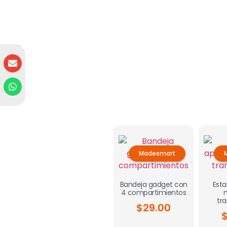
Madesmart
Bandeja gadget con
Esta
4 compartimientos
tr
$
29.00