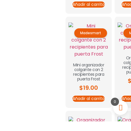
Añadir al carrito
Añad
Madesmart
Or
col
Mini organizador
reci
colgante con 2
pu
recipientes para
puerta Frost
$
19.00
Añadir al carrito
Añad
0
Madesmart