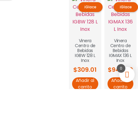
iGlace
iGlace
Vinera
Vinera
Centro de
Centro de
Bebidas
Bebidas
IGBW 128 L
IGMAX 136 L
Inox
Inox
0
$
309.01
$
949.00
Añadir al
Añadir al
carrito
carrito
iGlace