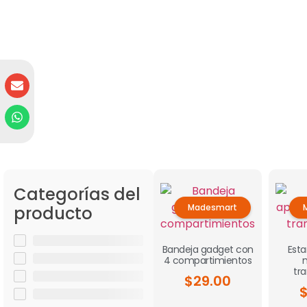
Categorías del
Madesmart
producto
Bandeja gadget con
Esta
4 compartimientos
tr
$
29.00