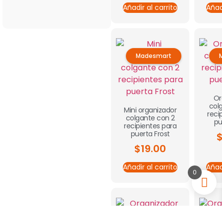
Añadir al carrito
Añad
Madesmart
Or
col
Mini organizador
reci
colgante con 2
pu
recipientes para
puerta Frost
$
19.00
Añadir al carrito
Añad
0
Madesmart