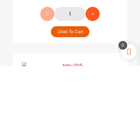
Add To Cart
0
Cafeteras
Foodi cafetera automatica coffee brewer
jarra de cristal CE250 12 TAZAS Gris
$
129.57