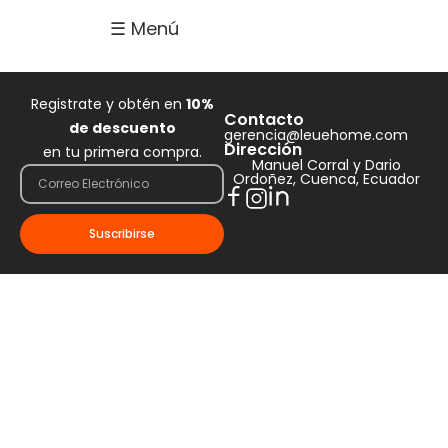
Autor:
Admin
☰ Menú
Registrate y obtén en
10%
Contacto
de descuento
gerencia@leuehome.com
Dirección
en tu primera compra.
Manuel Corral y Dario
Ordoñez, Cuenca, Ecuador
Suscribirse